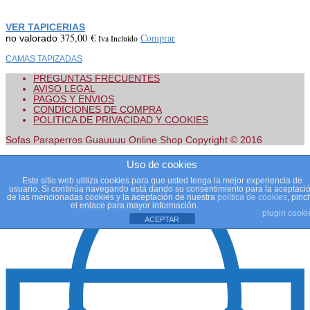
VER TAPICERIAS
375,00
€
Comprar
no valorado
Iva Incluido
CAMAS TAPIZADAS
PREGUNTAS FRECUENTES
AVISO LEGAL
PAGOS Y ENVIOS
CONDICIONES DE COMPRA
POLITICA DE PRIVACIDAD Y COOKIES
Sofas Paraperros Guauuuu Online Shop Copyright © 2016
Uso de cookies
Este sitio web utiliza cookies para que usted tenga la mejor experiencia de
usuario. Si continúa navegando está dando su consentimiento para la aceptaci
de las mencionadas cookies y la aceptación de nuestra
política de cookies
, pinc
el enlace para mayor información.
plugin cooki
ACEPTAR