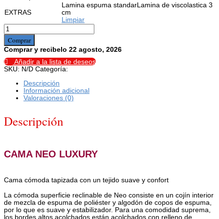
Lamina espuma standar
Lamina de viscolastica 3
EXTRAS
cm
Limpiar
Cama
Neo
Comprar
Luxury
cantidad
Comprar y recibelo 22 agosto, 2026
Añadir a la lista de deseos
SKU:
N/D
Categoría:
CAMAS TAPIZADAS
Descripción
Información adicional
Valoraciones (0)
Descripción
CAMA NEO LUXURY
Cama cómoda tapizada con un tejido suave y confort
La cómoda superficie reclinable de Neo consiste en un cojín interior
de mezcla de espuma de poliéster y algodón de copos de espuma,
por lo que es suave y estabilizador. Para una comodidad suprema,
los bordes altos acolchados están acolchados con relleno de