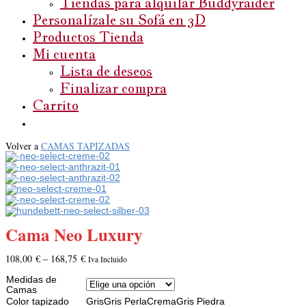
Tiendas para alquilar Buddyraider
Personalízale su Sofá en 3D
Productos Tienda
Mi cuenta
Lista de deseos
Finalizar compra
Carrito
Volver a
CAMAS TAPIZADAS
Cama Neo Luxury
108,00
€
–
168,75
€
Iva Incluido
Medidas de
Camas
Color tapizado
Gris
Gris Perla
Crema
Gris Piedra