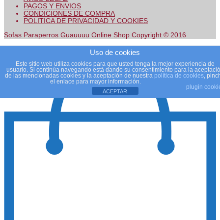
PAGOS Y ENVIOS
CONDICIONES DE COMPRA
POLITICA DE PRIVACIDAD Y COOKIES
Sofas Paraperros Guauuuu Online Shop Copyright © 2016
Uso de cookies
Este sitio web utiliza cookies para que usted tenga la mejor experiencia de
usuario. Si continúa navegando está dando su consentimiento para la aceptaci
de las mencionadas cookies y la aceptación de nuestra
política de cookies
, pinc
el enlace para mayor información.
plugin cooki
ACEPTAR