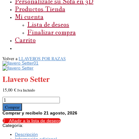
Personalízale su Sofá en 3D
Productos Tienda
Mi cuenta
Lista de deseos
Finalizar compra
Carrito
Volver a
LLAVEROS POR RAZAS
Llavero Setter
15,00
€
Iva Incluido
Llavero
Setter
Comprar
cantidad
Comprar y recibelo 21 agosto, 2026
Añadir a la lista de deseos
Categoría:
LLAVEROS POR RAZAS
Descripción
Información adicional